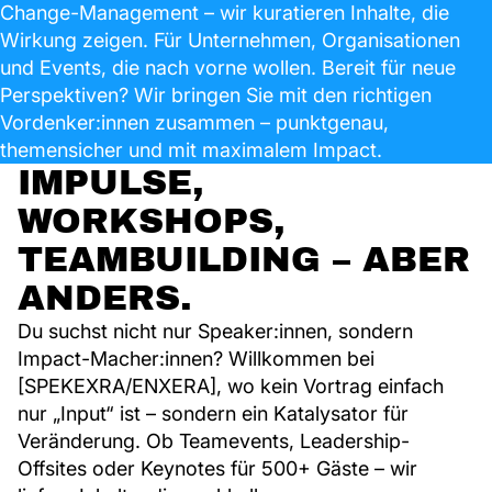
Change-Management – wir kuratieren Inhalte, die
Wirkung zeigen. Für Unternehmen, Organisationen
und Events, die nach vorne wollen. Bereit für neue
Perspektiven? Wir bringen Sie mit den richtigen
Vordenker:innen zusammen – punktgenau,
themensicher und mit maximalem Impact.
IMPULSE,
WORKSHOPS,
TEAMBUILDING – ABER
ANDERS.
Du suchst nicht nur Speaker:innen, sondern
Impact-Macher:innen? Willkommen bei
[SPEKEXRA/ENXERA], wo kein Vortrag einfach
nur „Input“ ist – sondern ein Katalysator für
Veränderung. Ob Teamevents, Leadership-
Offsites oder Keynotes für 500+ Gäste – wir