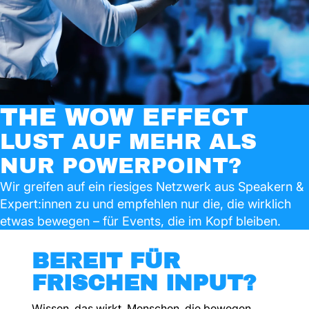
THE WOW EFFECT
LUST AUF MEHR ALS
NUR POWERPOINT?
Wir greifen auf ein riesiges Netzwerk aus Speakern &
Expert:innen zu und empfehlen nur die, die wirklich
etwas bewegen – für Events, die im Kopf bleiben.
BEREIT FÜR
FRISCHEN INPUT?
Wissen, das wirkt. Menschen, die bewegen.