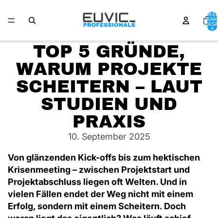
ARTIKEL
WARENK
INSGESA
0
TOP 5 GRÜNDE,
WARUM PROJEKTE
SCHEITERN – LAUT
STUDIEN UND
PRAXIS
10. September 2025
Von glänzenden Kick-offs bis zum hektischen
Krisenmeeting – zwischen Projektstart und
Projektabschluss liegen oft Welten. Und in
vielen Fällen endet der Weg nicht mit einem
Erfolg, sondern mit einem Scheitern. Doch